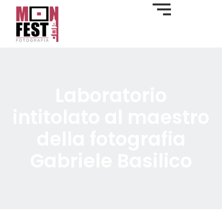
Laboratorio
intitolato al maestro
della fotografia
Gabriele Basilico